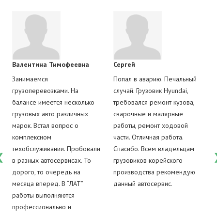
аутригеры обеспечивают устойчивость. Если вы заметили
подтеки гидравлики, неправильное выдвигание или
вибрацию - требуется быстрый ремонт аутригеров.
Валентина Тимофеевна
Сергей
Занимаемся
Попал в аварию. Печальный
грузоперевозками. На
случай. Грузовик Hyundai,
балансе имеется несколько
требовался ремонт кузова,
грузовых авто различных
сварочные и малярные
марок. Встал вопрос о
работы, ремонт ходовой
комплексном
части. Отличная работа.
техобслуживании. Пробовали
Спасибо. Всем владельцам
в разных автосервисах. То
грузовиков корейского
дорого, то очередь на
производства рекомендую
месяца вперед. В “ЛАТ”
данный автосервис.
работы выполняются
профессионально и