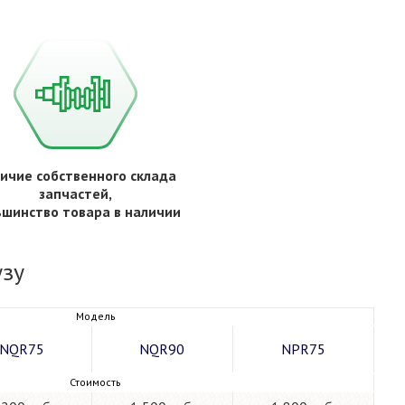
ичие собственного склада
запчастей,
ьшинство товара в наличии
узу
Модель
NQR75
NQR90
NPR75
Стоимость