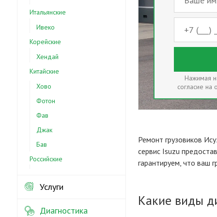
Итальянские
Ивеко
Корейские
Хендай
Китайские
Нажимая на
Хово
согласие на
Фотон
Фав
Джак
Ремонт грузовиков Ису
Бав
сервис Isuzu предоста
Российские
гарантируем, что ваш 
Услуги
Какие виды д
Диагностика