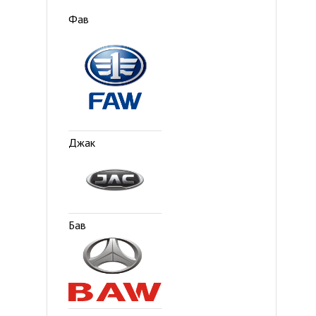
Фав
Джак
Бав