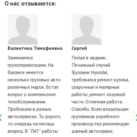
О нас отзываются:
аутригеров грузовиков должен проводить
грузовой машины с манипулятором или эвакуатором
квалифицированный сервис.
аутригеры обеспечивают устойчивость. Если вы
заметили подтеки гидравлики, неправильное
выдвигание или вибрацию - требуется быстрый
ремонт аутригеров.
Валентина Тимофеевна
Сергей
Занимаемся
Попал в аварию.
грузоперевозками. На
Печальный случай.
балансе имеется
Грузовик Hyundai,
несколько грузовых авто
требовался ремонт кузова,
различных марок. Встал
сварочные и малярные
вопрос о комплексном
работы, ремонт ходовой
е
техобслуживании.
части. Отличная работа.
Пробовали в разных
Спасибо. Всем владельцам
автосервисах. То дорого,
грузовиков корейского
то очередь на месяца
производства рекомендую
вперед. В “ЛАТ” работы
данный автосервис.