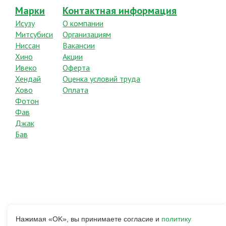
Марки
Контактная информация
Исузу
О компании
Митсубиси
Организациям
Ниссан
Вакансии
Хино
Акции
Ивеко
Оферта
Хендай
Оценка условий труда
Хово
Оплата
Фотон
Фав
Джак
Бав
Нажимая «OK», вы принимаете согласие и
политику