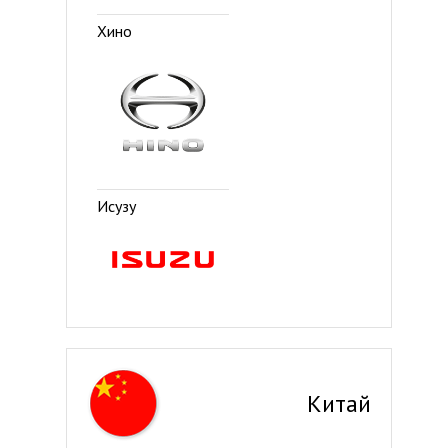
Хино
Исузу
Китай