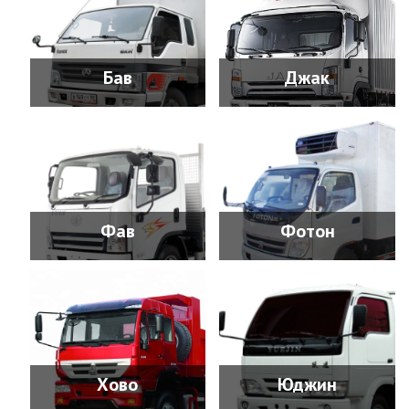
Бав
Джак
Фав
Фотон
Хово
Юджин