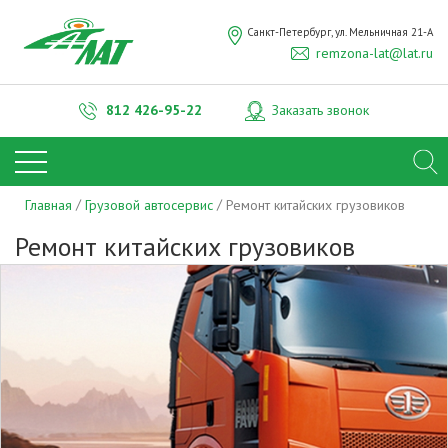
ОТПРАВИТЬ
Санкт-Петербург, ул. Мельничная 21-А
Нажимая на кнопку "Отправить", вы даете
remzona-lat@lat.ru
согласие на обработку
персональных
данных
812
426-95-22
Заказать звонок
Главная
Грузовой автосервис
Ремонт китайских грузовиков
Ремонт китайских грузовиков