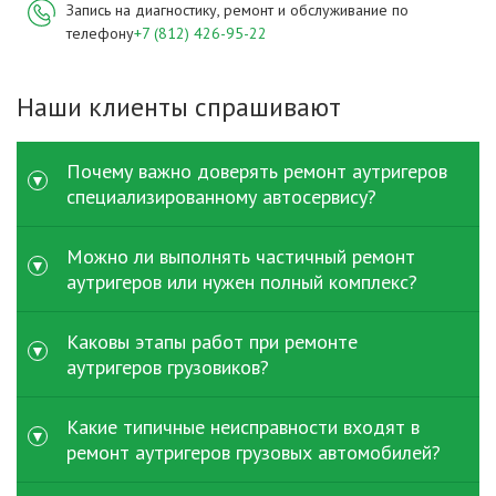
Запись на диагностику, ремонт и обслуживание по
телефону
+7 (812) 426-95-22
Наши клиенты спрашивают
Почему важно доверять ремонт аутригеров
специализированному автосервису?
Аутригеры воспринимают значительные нагрузки при
Можно ли выполнять частичный ремонт
работе спецтехники и напрямую влияют на
аутригеров или нужен полный комплекс?
безопасность. При ремонт аутригеров грузовых
автомобилей важно точное восстановление
В зависимости от состояния техники возможен как
Каковы этапы работ при ремонте
геометрии, качественная гидравлика и проверка
частичный ремонт аутригеров - например, замена
аутригеров грузовиков?
нагрузки. Специализированный сервис имеет
цилиндра или шланга - так и капитальный. Тем не
необходимое оборудование и опыт, поэтому выбор
менее, если повреждение шире и затрагивает саму
Сначала выполняется визуальная и гидравлическая
Какие типичные неисправности входят в
такого сервиса минимизирует риск и простои техники.
опору или крепеж, то комплексный ремонт
диагностика: проверка цилиндров, шлангов,
ремонт аутригеров грузовых автомобилей?
аутригеров грузовых автомобилей предпочтителен,
креплений. Затем производится демонтаж
чтобы избежать повторных простоев.