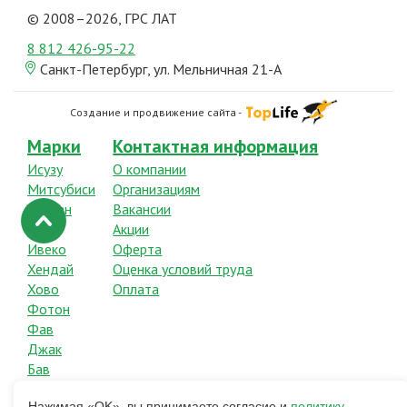
© 2008–2026, ГРС ЛАТ
8 812
426-95-22
Санкт-Петербург, ул. Мельничная 21-А
Создание и продвижение сайта -
Марки
Контактная информация
Исузу
О компании
Митсубиси
Организациям
Ниссан
Вакансии
Хино
Акции
Ивеко
Оферта
Хендай
Оценка условий труда
Хово
Оплата
Фотон
Фав
Джак
Бав
Нажимая «OK», вы принимаете согласие и
политику