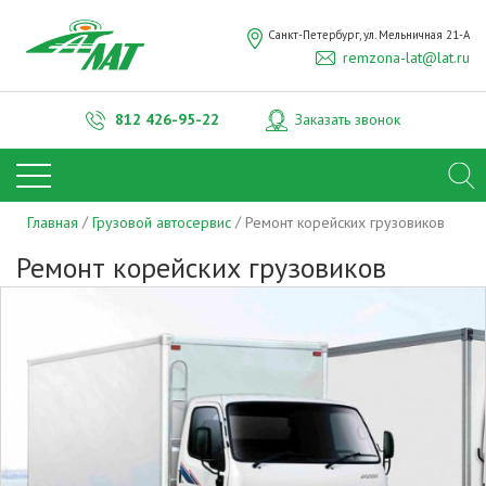
ОТПРАВИТЬ
Санкт-Петербург, ул. Мельничная 21-А
Нажимая на кнопку "Отправить", вы даете
remzona-lat@lat.ru
согласие на обработку
персональных
данных
812
426-95-22
Заказать звонок
Главная
Грузовой автосервис
Ремонт корейских грузовиков
Ремонт корейских грузовиков