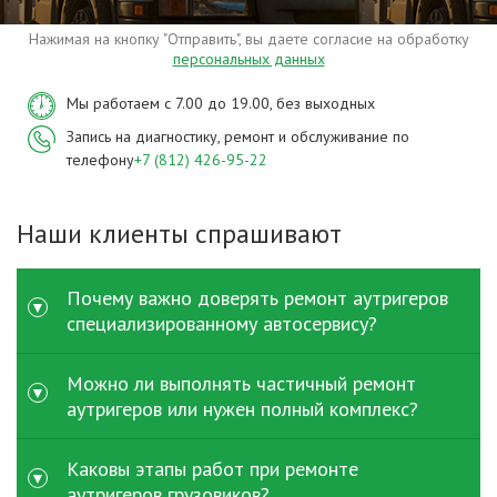
Нажимая на кнопку "Отправить", вы даете согласие на обработку
персональных данных
Мы работаем с 7.00 до 19.00, без выходных
Запись на диагностику, ремонт и обслуживание по
телефону
+7 (812) 426-95-22
Наши клиенты спрашивают
Почему важно доверять ремонт аутригеров
специализированному автосервису?
Аутригеры воспринимают значительные нагрузки при
Можно ли выполнять частичный ремонт
работе спецтехники и напрямую влияют на
аутригеров или нужен полный комплекс?
безопасность. При ремонт аутригеров грузовых
автомобилей важно точное восстановление
В зависимости от состояния техники возможен как
Каковы этапы работ при ремонте
геометрии, качественная гидравлика и проверка
частичный ремонт аутригеров - например, замена
аутригеров грузовиков?