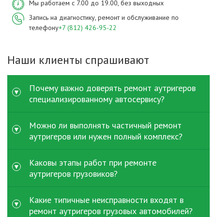
Мы работаем с 7.00 до 19.00, без выходных
Запись на диагностику, ремонт и обслуживание по
телефону
+7 (812) 426-95-22
Наши клиенты спрашивают
Почему важно доверять ремонт аутригеров
специализированному автосервису?
Аутригеры воспринимают значительные нагрузки при
Можно ли выполнять частичный ремонт
работе спецтехники и напрямую влияют на
аутригеров или нужен полный комплекс?
безопасность. При ремонт аутригеров грузовых
автомобилей важно точное восстановление
В зависимости от состояния техники возможен как
Каковы этапы работ при ремонте
геометрии, качественная гидравлика и проверка
частичный ремонт аутригеров - например, замена
аутригеров грузовиков?
нагрузки. Специализированный сервис имеет
цилиндра или шланга - так и капитальный. Тем не
необходимое оборудование и опыт, поэтому выбор
менее, если повреждение шире и затрагивает саму
Сначала выполняется визуальная и гидравлическая
Какие типичные неисправности входят в
такого сервиса минимизирует риск и простои техники.
опору или крепеж, то комплексный ремонт
диагностика: проверка цилиндров, шлангов,
ремонт аутригеров грузовых автомобилей?
аутригеров грузовых автомобилей предпочтителен,