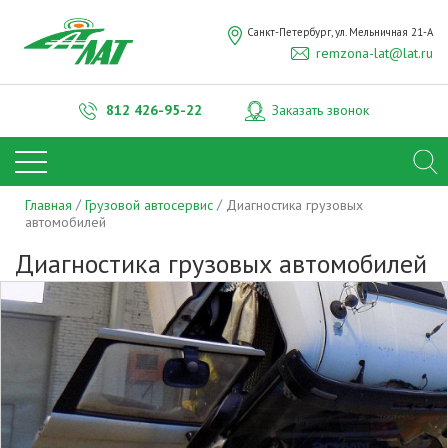
ОТПРАВИТЬ
Санкт-Петербург, ул. Мельничная 21-А
remzona-lat@lat.ru
Нажимая на кнопку "Отправить", вы даете
согласие на обработку
персональных
данных
812
426-95-22
Заказать звонок
Главная
Грузовой автосервис
Диагностика грузовых
автомобилей
Диагностика грузовых автомобилей