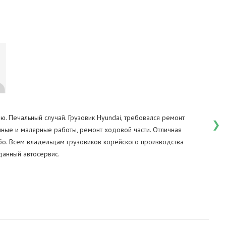
сть. Если вы заметили подтеки гидравлики, неправильное
Та
ю. Печальный случай. Грузовик Hyundai, требовался ремонт
Име
чные и малярные работы, ремонт ходовой части. Отличная
Ису
бо. Всем владельцам грузовиков корейского производства
Сто
анный автосервис.
все
тех