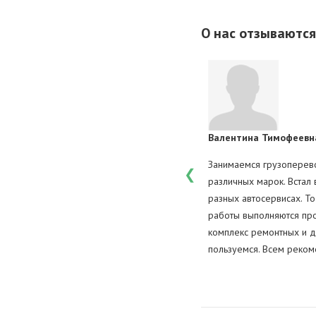
работе грузовой машин
выдвигание или вибрац
О нас отзываются
Валентина Тимофеевн
ключило долгосрочный договор на
Занимаемся грузоперево
отоннажного транспорта. Обслуживание на
различных марок. Встал
но. Надеемся, что в дальнейшем наше
разных автосервисах. То
аком же уровне. Всем рекомендую. Это один
работы выполняются про
комплекс ремонтных и д
пользуемся. Всем реком