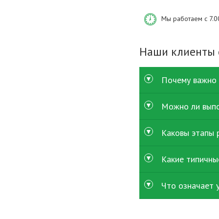
Мы работаем с 7.0
Наши клиенты
Почему важно 
Можно ли выпо
Аутригеры воспринимаю
важно точное восстан
опыт, поэтому выбор т
Каковы этапы 
В зависимости от сост
если повреждение шир
повторных простоев.
Какие типичны
Сначала выполняется в
элементов, сварочные 
тщательно организова
Что означает 
При ремонте аутригеро
направляющих, корроз
грузовиков должен пр
Услуга «ремонт аутриг