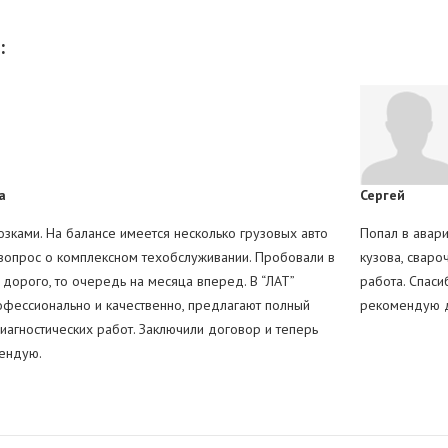
ы с манипулятором или эвакуатором аутригеры обеспечивают устойчиво
ию - требуется быстрый ремонт аутригеров.
:
а
Сергей
зками. На балансе имеется несколько грузовых авто
Попал в авари
 вопрос о комплексном техобслуживании. Пробовали в
кузова, сваро
 дорого, то очередь на месяца вперед. В “ЛАТ”
работа. Спаси
фессионально и качественно, предлагают полный
рекомендую д
иагностических работ. Заключили договор и теперь
ендую.