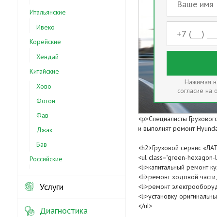
Итальянские
Ивеко
Корейские
Хендай
Китайские
Нажимая на
Хово
согласие на
Фотон
Фав
<p>Специалисты Грузовог
и выполнят ремонт Hyund
Джак
Бав
<h2>Грузовой сервис «ЛА
<ul class="green-hexagon-li
Российские
<li>капитальный ремонт куз
<li>ремонт ходовой части,
Услуги
<li>ремонт электрооборуд
<li>установку оригинальн
</ul>
Диагностика