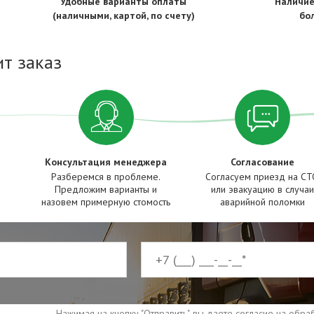
Удобные варианты оплаты
Наличие
(наличными, картой, по счету)
бо
т заказ
Консультация менеджера
Согласование
Разберемся в проблеме.
Согласуем приезд на С
Предложим варианты и
или эвакуацию в случаи
назовем примерную стомость
аварийной поломки
Нажимая на кнопку "Отправить", вы даете согласие на обр