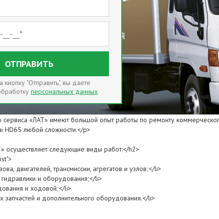
ОТПРАВИТЬ
 кнопку "Отправить", вы даете
 обработку
персональных данных
о сервиса «ЛАТ» имеют большой опыт работы по ремонту коммерческого
ai HD65 любой сложности.</p>
Т» осуществляет следующие виды работ:</h2>
st">
ова, двигателей, трансмиссии, агрегатов и узлов;</li>
 гидравлики и оборудования;</li>
ования и ходовой;</li>
ых запчастей и дополнительного оборудования.</li>