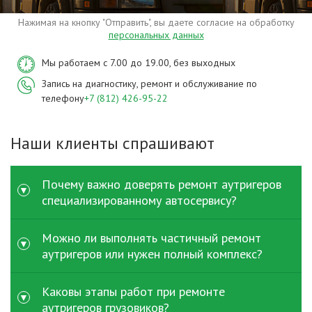
Нажимая на кнопку "Отправить", вы даете согласие на обработку
персональных данных
Мы работаем с 7.00 до 19.00, без выходных
Запись на диагностику, ремонт и обслуживание по
телефону
+7 (812) 426-95-22
Наши клиенты спрашивают
Почему важно доверять ремонт аутригеров
специализированному автосервису?
Аутригеры воспринимают значительные нагрузки при работе
Можно ли выполнять частичный ремонт
спецтехники и напрямую влияют на безопасность. При
аутригеров или нужен полный комплекс?
ремонт аутригеров грузовых автомобилей важно точное
восстановление геометрии, качественная гидравлика и
В зависимости от состояния техники возможен как частичный
Каковы этапы работ при ремонте
проверка нагрузки. Специализированный сервис имеет
ремонт аутригеров - например, замена цилиндра или
аутригеров грузовиков?